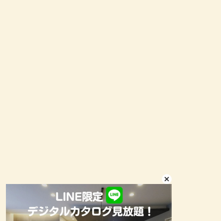
約
LINEお問い合わせ
出雲店
〒693-0028
古志原5丁
島根県出雲市塩冶善⾏
町10-1
4-2525
TEL 0800-111-2522