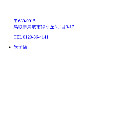
〒680-0915
⿃取県⿃取市緑ケ丘3丁⽬9-17
TEL 0120-36-4141
⽶⼦店