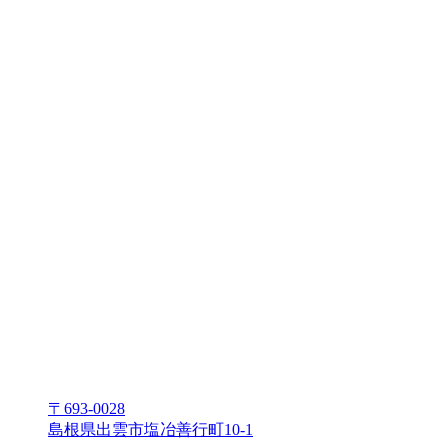
〒693-0028
島根県出雲市塩冶善⾏町10-1