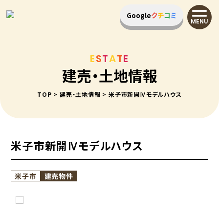
Google
ク
チ
コ
ミ
MENU
E
S
T
A
T
E
建売・土地情報
TOP
>
建売・土地情報
>
米子市新開Ⅳモデルハウス
米子市新開Ⅳモデルハウス
米子市
建売物件