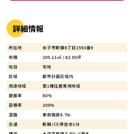
詳細情報
所在地
米子市新開6丁目1593番9
地積
205.11㎡ / 62.05坪
地目
宅地
区域
都市計画区域内
用途地域
第1種住居専用地域
建蔽率
60%
容積率
200%
道路
東側幅員6.7m
交通
新開バス停徒歩1分
構造
木造平屋建てガルバ葺き