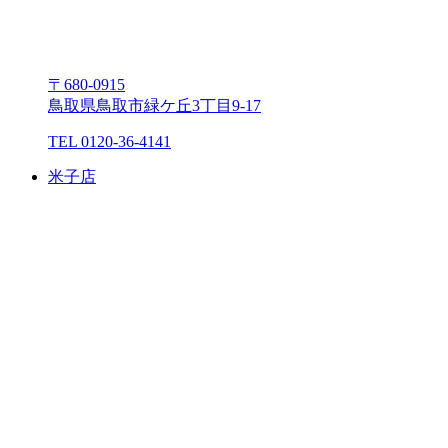
〒680-0915
⿃取県⿃取市緑ケ丘3丁⽬9-17
TEL 0120-36-4141
⽶⼦店