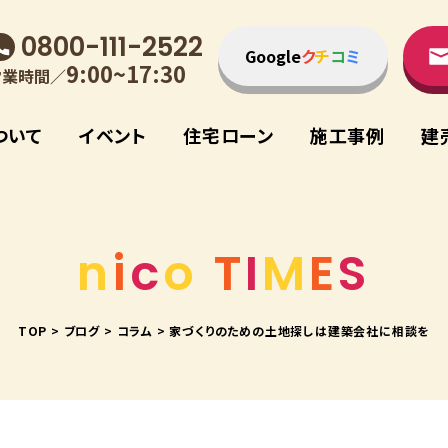
0800-111-2522
Google
ク
チ
コ
ミ
9:00~17:30
営業時間／
ついて
イベント
住宅ローン
施⼯事例
建
n
i
c
o
T
I
M
E
S
TOP
>
ブログ
>
コラム
>
家づくりのための土地探しは建築会社に相談を