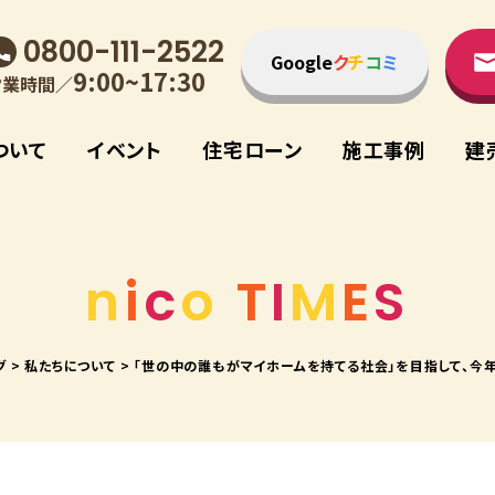
0800-111-2522
Google
ク
チ
コ
ミ
9:00~17:30
営業時間／
ついて
イベント
住宅ローン
施⼯事例
建
n
i
c
o
T
I
M
E
S
グ
>
私たちについて
>
「世の中の誰もがマイホームを持てる社会」を目指して、今