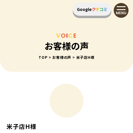
Google
ク
チ
コ
ミ
MENU
V
O
I
C
E
お客様の声
TOP
>
お客様の声
>
米子店H様
米子店H様