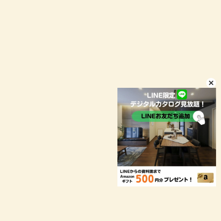
LINEお問い合わせ
店舗情報
プライバシーポリシー
© niconico-jutaku
お客様により良いサービスをご提供するため、当ウェブサイトで
は Cookie を使用しています。引き続き閲覧する場合、Cookie
の使用を承諾したものとみなされます。
OK
LINE
メール
TEL
プライバシーポリシー