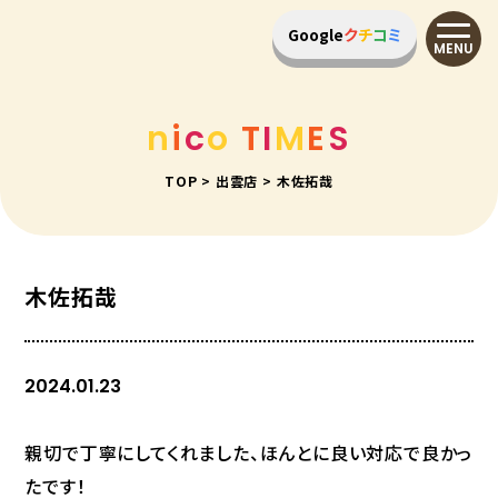
Google
ク
チ
コ
ミ
MENU
n
i
c
o
T
I
M
E
S
TOP
>
出雲店
>
木佐拓哉
木佐拓哉
2024.01.23
親切で丁寧にしてくれました、ほんとに良い対応で良かっ
たです！