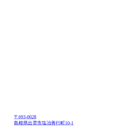
〒693-0028
島根県出雲市塩冶善⾏町10-1