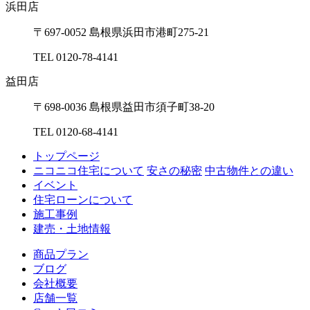
浜⽥店
〒697-0052 島根県浜⽥市港町275-21
TEL 0120-78-4141
益⽥店
〒698-0036 島根県益⽥市須⼦町38-20
TEL 0120-68-4141
トップページ
ニコニコ住宅について
安さの秘密
中古物件との違い
イベント
住宅ローンについて
施工事例
建売・土地情報
商品プラン
ブログ
会社概要
店舗一覧