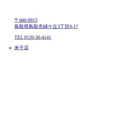
〒680-0915
⿃取県⿃取市緑ケ丘3丁⽬9-17
TEL 0120-36-4141
⽶⼦店