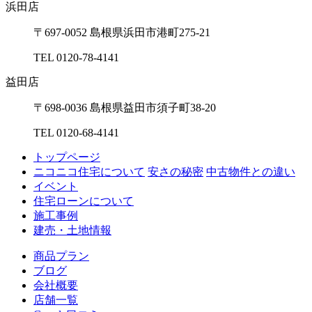
浜⽥店
〒697-0052 島根県浜⽥市港町275-21
TEL 0120-78-4141
益⽥店
〒698-0036 島根県益⽥市須⼦町38-20
TEL 0120-68-4141
トップページ
ニコニコ住宅について
安さの秘密
中古物件との違い
イベント
住宅ローンについて
施工事例
建売・土地情報
商品プラン
ブログ
会社概要
店舗一覧