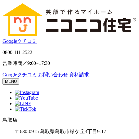
Google
ク
チ
コ
ミ
0800-111-2522
営業時間／
9:00~17:30
Google
ク
チ
コ
ミ
お問い合わせ
資料請求
MENU
鳥取店
〒680-0915 ⿃取県⿃取市緑ケ丘3丁⽬9-17