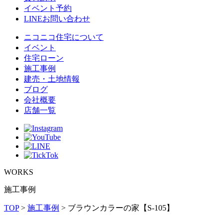
イベント予約
LINEお問い合わせ
ニコニコ住宅について
イベント
住宅ローン
施⼯事例
建売・⼟地情報
ブログ
会社概要
店舗⼀覧
WORKS
施工事例
TOP
>
施工事例
>
ブラウンカラーの家【S-105】