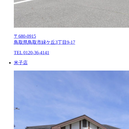
〒680-0915
⿃取県⿃取市緑ケ丘3丁⽬9-17
TEL 0120-36-4141
⽶⼦店