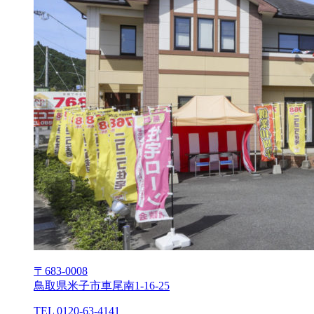
〒683-0008
⿃取県⽶⼦市⾞尾南1-16-25
TEL 0120-63-4141