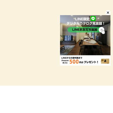
ニコニコ住宅は⿃取・島根を拠点に
6店舗運営しています。
最寄りの営業所までお気軽にお問い合わせください。
お問い合わせ
資料請求
LINE
メール
TEL
イベント予約
LINEお問い合わせ