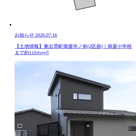
お知らせ
2026.07.16
【土地情報】東出雲町揖屋寺ノ前(2区画)｜揖屋小学校
まで約110ｍ👀‼️