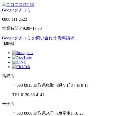
Google
ク
チ
コ
ミ
0800-111-2522
営業時間／
9:00~17:30
Google
ク
チ
コ
ミ
お問い合わせ
資料請求
MENU
鳥取店
〒680-0915 ⿃取県⿃取市緑ケ丘3丁⽬9-17
TEL 0120-36-4141
⽶⼦店
〒683-0008 ⿃取県⽶⼦市⾞尾南1-16-25