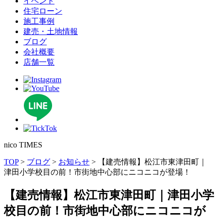
イベント
住宅ローン
施⼯事例
建売・⼟地情報
ブログ
会社概要
店舗⼀覧
n
i
c
o
T
I
M
E
S
TOP
>
ブログ
>
お知らせ
>
【建売情報】松江市東津田町｜
津田小学校目の前！市街地中心部にニコニコが登場！
【建売情報】松江市東津田町｜津田小学
校目の前！市街地中心部にニコニコが