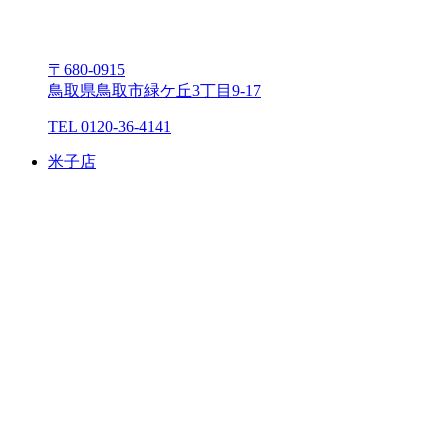
〒680-0915
⿃取県⿃取市緑ケ丘3丁⽬9-17
TEL 0120-36-4141
⽶⼦店