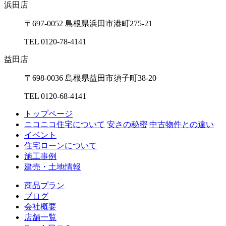
浜⽥店
〒697-0052 島根県浜⽥市港町275-21
TEL 0120-78-4141
益⽥店
〒698-0036 島根県益⽥市須⼦町38-20
TEL 0120-68-4141
トップページ
ニコニコ住宅について
安さの秘密
中古物件との違い
イベント
住宅ローンについて
施工事例
建売・土地情報
商品プラン
ブログ
会社概要
店舗一覧