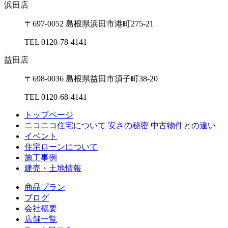
浜⽥店
〒697-0052 島根県浜⽥市港町275-21
TEL 0120-78-4141
益⽥店
〒698-0036 島根県益⽥市須⼦町38-20
TEL 0120-68-4141
トップページ
ニコニコ住宅について
安さの秘密
中古物件との違い
イベント
住宅ローンについて
施工事例
建売・土地情報
商品プラン
ブログ
会社概要
店舗一覧